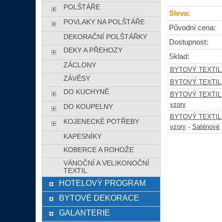
POLŠTÁŘE
Sleva:
POVLAKY NA POLŠTÁŘE
Původní cena:
DEKORAČNÍ POLŠTÁŘKY
Dostupnost:
DEKY A PŘEHOZY
Sklad:
ZÁCLONY
BYTOVÝ TEXTIL
ZÁVĚSY
BYTOVÝ TEXTIL
DO KUCHYNĚ
BYTOVÝ TEXTIL
vzory
DO KOUPELNY
BYTOVÝ TEXTIL
KOJENECKÉ POTŘEBY
-
vzory
Saténové
KAPESNÍKY
KOBERCE A ROHOŽE
VÁNOČNÍ A VELIKONOČNÍ
TEXTIL
HOTELOVÝ PROGRAM
BYTOVÉ DEKORACE
GALANTERIE