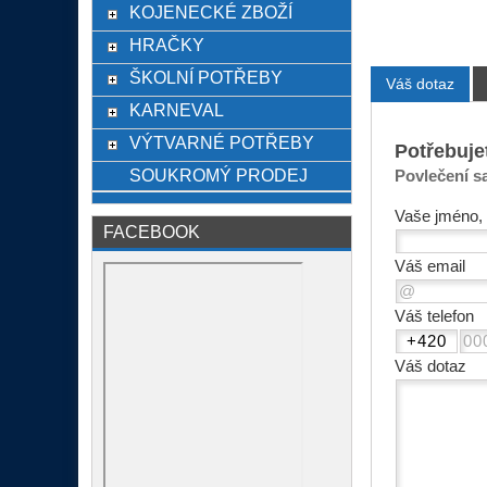
KOJENECKÉ ZBOŽÍ
HRAČKY
ŠKOLNÍ POTŘEBY
Váš dotaz
KARNEVAL
VÝTVARNÉ POTŘEBY
Potřebuje
SOUKROMÝ PRODEJ
Povlečení s
Vaše jméno, 
FACEBOOK
Váš email
Váš telefon
Váš dotaz