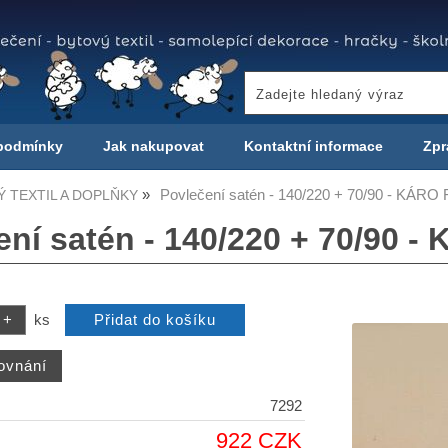
podmínky
Jak nakupovat
Kontaktní informace
Zpr
Povlečení satén - 140/220 + 70/90 - KÁRO
 TEXTIL A DOPLŇKY
ení satén - 140/220 + 70/90 -
ks
7292
922 CZK