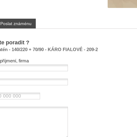
Poslat známénu
te poradit ?
atén - 140/220 + 70/90 - KÁRO FIALOVÉ - 209-2
příjmení, firma