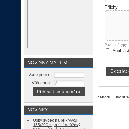
Přílohy
Povolené typy:
Souhlas
NOVINKY MAILEM
Vaše jméno:
Váš email:
|
nahoru
Tisk str
NOVINKY
Ušitý sypek na přikrývku
135/200 s prošitím růžový