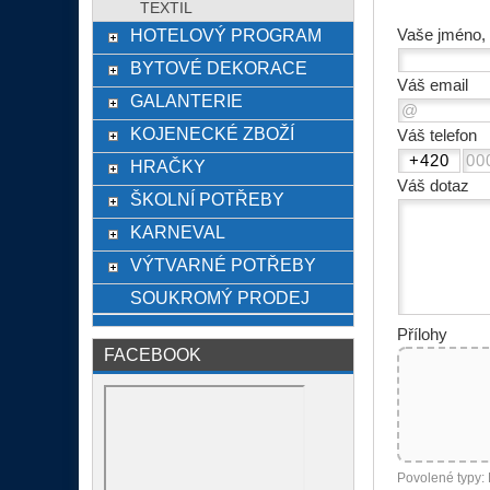
TEXTIL
HOTELOVÝ PROGRAM
Vaše jméno, 
BYTOVÉ DEKORACE
Váš email
GALANTERIE
KOJENECKÉ ZBOŽÍ
Váš telefon
HRAČKY
Váš dotaz
ŠKOLNÍ POTŘEBY
KARNEVAL
VÝTVARNÉ POTŘEBY
SOUKROMÝ PRODEJ
Přílohy
FACEBOOK
Povolené typy: