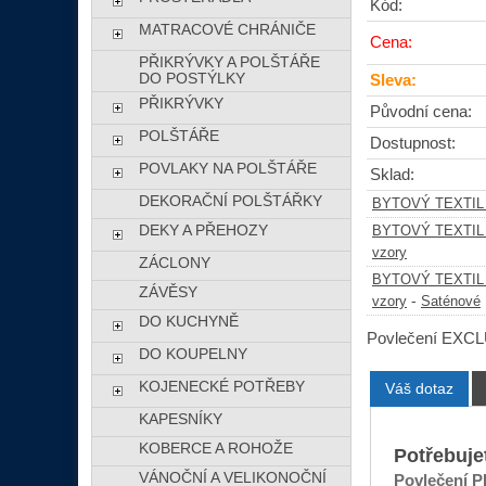
Kód:
MATRACOVÉ CHRÁNIČE
Cena:
PŘIKRÝVKY A POLŠTÁŘE
DO POSTÝLKY
Sleva:
PŘIKRÝVKY
Původní cena:
POLŠTÁŘE
Dostupnost:
POVLAKY NA POLŠTÁŘE
Sklad:
DEKORAČNÍ POLŠTÁŘKY
BYTOVÝ TEXTIL
DEKY A PŘEHOZY
BYTOVÝ TEXTIL
vzory
ZÁCLONY
BYTOVÝ TEXTIL
ZÁVĚSY
-
vzory
Saténové
DO KUCHYNĚ
Povlečení EXCL
DO KOUPELNY
KOJENECKÉ POTŘEBY
Váš dotaz
KAPESNÍKY
KOBERCE A ROHOŽE
Potřebuje
VÁNOČNÍ A VELIKONOČNÍ
Povlečení P