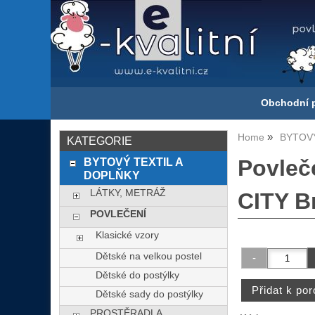
Obchodní 
Home
BYTOVÝ
KATEGORIE
BYTOVÝ TEXTIL A
Povleč
DOPLŇKY
LÁTKY, METRÁŽ
CITY B
POVLEČENÍ
Klasické vzory
Dětské na velkou postel
Dětské do postýlky
Dětské sady do postýlky
PROSTĚRADLA