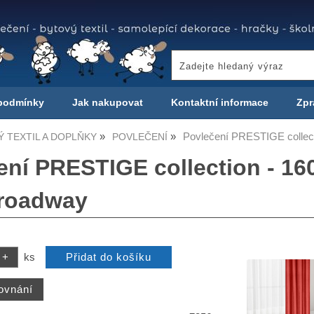
podmínky
Jak nakupovat
Kontaktní informace
Zpr
Povlečení PRESTIGE collect
 TEXTIL A DOPLŇKY
POVLEČENÍ
ení PRESTIGE collection - 160
roadway
ks