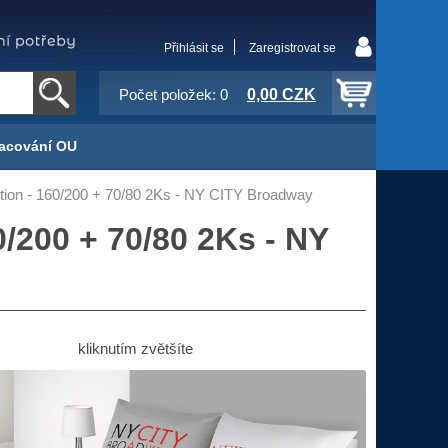
Přihlásit se
Zaregistrovat se
0,00 CZK
Počet položek: 0
acování OU
ion - 160/200 + 70/80 2Ks - NY CITY Broadway
/200 + 70/80 2Ks - NY
kliknutím zvětšíte