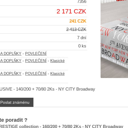
7356
2 171 CZK
241 CZK
2 413 CZK
7 dní
0 ks
-
 A DOPLŇKY
POVLEČENÍ
-
-
 A DOPLŇKY
POVLEČENÍ
Klasické
-
-
 A DOPLŇKY
POVLEČENÍ
Klasické
USIVE - 140/200 + 70/80 2Ks - NY CITY Broadway
Poslat známénu
te poradit ?
RESTIGE collection - 160/200 + 70/80 2Ks - NY CITY Broadway