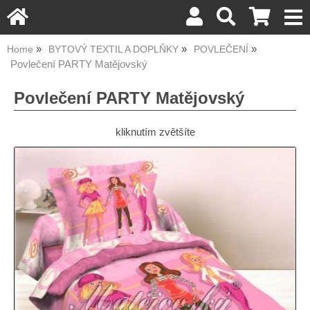
Home
BYTOVÝ TEXTIL A DOPLŇKY
POVLEČENÍ
Povlečení PARTY Matějovský
Povlečení PARTY Matějovský
kliknutím zvětšíte