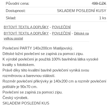
Původní cena:
499 CZK
Dostupnost:
SKLADEM POSLEDNÍ KUSY
Sklad:
1 ks
-
BYTOVÝ TEXTIL A DOPLŇKY
POVLEČENÍ
-
-
BYTOVÝ TEXTIL A DOPLŇKY
POVLEČENÍ
Dětské na
velkou postel
Povlečení PARTY 140x200cm Matějovský.
Dětské ložní povlečení se zapíná za pomoci zipu.
K výrobě povlečení je použitá 100% bavlněná látka vysoké
kvality s fototiskem.
Právě díky této kvalitní bavlně povlečení vyniká svou
rozměrovou a barevnou stálostí.
Rozměr povlečení přikrývky je 140x200 cm a rozměr povlečení
polštáře je 90x70 cm.
Povlečení se zapíná za pomoci zipu.
Český výrobek.
SKLADEM POSLEDNÍ KUS