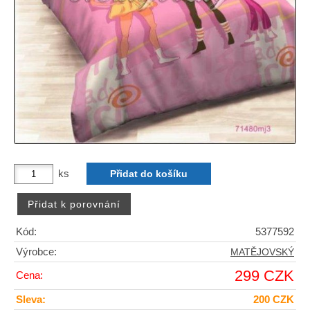
ks
Kód:
5377592
Výrobce:
MATĚJOVSKÝ
299 CZK
Cena:
Sleva:
200 CZK