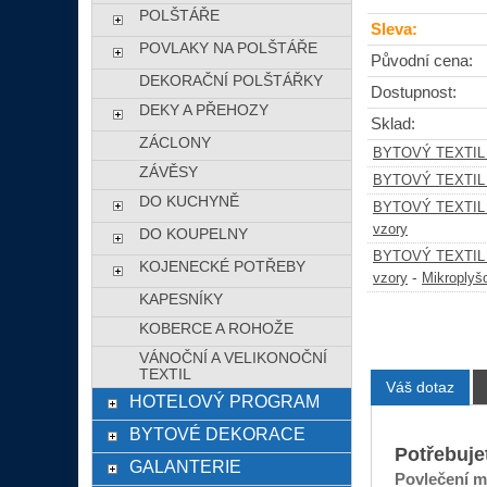
POLŠTÁŘE
Sleva:
POVLAKY NA POLŠTÁŘE
Původní cena:
DEKORAČNÍ POLŠTÁŘKY
Dostupnost:
DEKY A PŘEHOZY
Sklad:
ZÁCLONY
BYTOVÝ TEXTIL
ZÁVĚSY
BYTOVÝ TEXTIL
DO KUCHYNĚ
BYTOVÝ TEXTIL
vzory
DO KOUPELNY
BYTOVÝ TEXTIL
KOJENECKÉ POTŘEBY
-
vzory
Mikroplyš
KAPESNÍKY
KOBERCE A ROHOŽE
VÁNOČNÍ A VELIKONOČNÍ
TEXTIL
Váš dotaz
HOTELOVÝ PROGRAM
BYTOVÉ DEKORACE
Potřebuje
GALANTERIE
Povlečení m