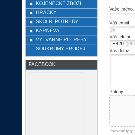
KOJENECKÉ ZBOŽÍ
Vaše jméno, 
HRAČKY
ŠKOLNÍ POTŘEBY
Váš email
KARNEVAL
Váš telefon
VÝTVARNÉ POTŘEBY
SOUKROMÝ PRODEJ
Váš dotaz
FACEBOOK
Přílohy
Povolené typy: