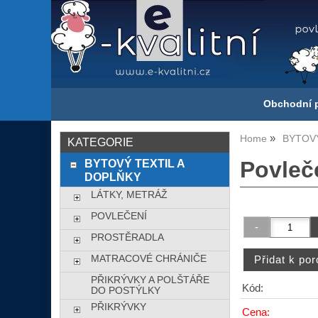
Obchodní 
Home
BYTOVÝ
KATEGORIE
BYTOVÝ TEXTIL A
Povleč
DOPLŇKY
LÁTKY, METRÁŽ
POVLEČENÍ
PROSTĚRADLA
MATRACOVÉ CHRÁNIČE
PŘIKRÝVKY A POLŠTÁŘE
Kód:
DO POSTÝLKY
PŘIKRÝVKY
Cena: