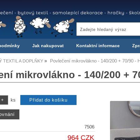
podmínky
Jak nakupovat
Kontaktní informace
Zpr
Povlečení mikrovlákno - 140/200 + 70/90 -
 TEXTIL A DOPLŇKY
ení mikrovlákno - 140/200 + 
ks
7506
964 CZK