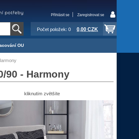
Přihlásit se
Zaregistrovat se
0,00 CZK
Počet položek: 0
acování OU
 Harmony
70/90 - Harmony
kliknutím zvětšíte