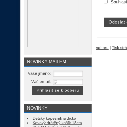
Souhlas
|
nahoru
Tisk str
NOVINKY MAILEM
Vaše jméno:
Váš email:
NOVINKY
Dětský kapesník srdíčka
Kovový drátěný košík 18cm