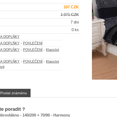
107 CZK
1 071 CZK
7 dní
0 ks
 A DOPLŇKY
-
 A DOPLŇKY
POVLEČENÍ
-
-
 A DOPLŇKY
POVLEČENÍ
Klasické
-
-
 A DOPLŇKY
POVLEČENÍ
Klasické
ové
Poslat známénu
te poradit ?
ikrovlákno - 140/200 + 70/90 - Harmony