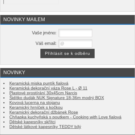
NOVINKY MAILEM
Vaše jméno:
Váš email:
NOVINKY
Keramická miska puntík fialová
Keramická dekorační váza Rose L - Ø 11
Plastové prostírání 30x45cm Narcis
Šidítko dudák NUK Signature 18-36m modrý BOX
Kovová lucerna na stojanu
Keramický hrníček s kočkou
Keramický dekorační džbánek Rose
Chňapka kuchyňská s poutkem - Cooking with Love fialová
Dětské kapesníky skřítci
Dětské látkové kapesníky TEDDY bílý