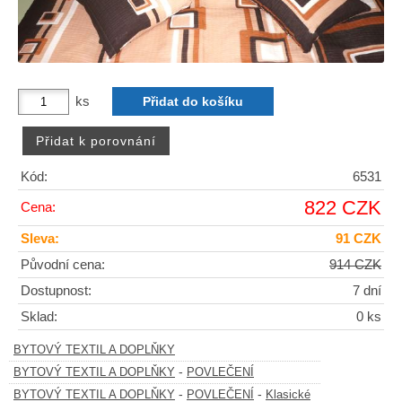
ks
Kód:
6531
822 CZK
Cena:
Sleva:
91 CZK
Původní cena:
914 CZK
Dostupnost:
7 dní
Sklad:
0 ks
BYTOVÝ TEXTIL A DOPLŇKY
-
BYTOVÝ TEXTIL A DOPLŇKY
POVLEČENÍ
-
-
BYTOVÝ TEXTIL A DOPLŇKY
POVLEČENÍ
Klasické