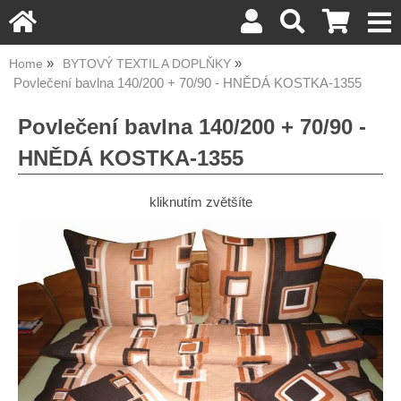
Home
BYTOVÝ TEXTIL A DOPLŇKY
Povlečení bavlna 140/200 + 70/90 - HNĚDÁ KOSTKA-1355
Povlečení bavlna 140/200 + 70/90 -
HNĚDÁ KOSTKA-1355
kliknutím zvětšíte