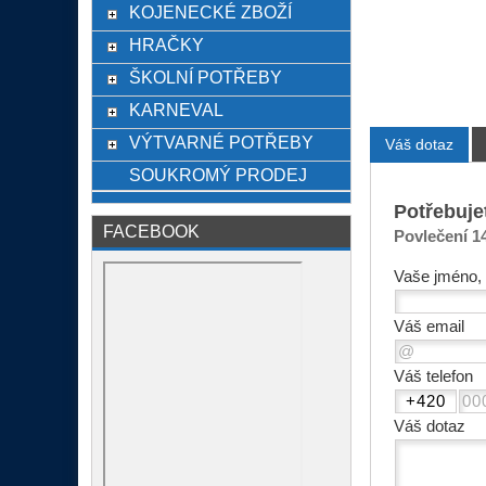
KOJENECKÉ ZBOŽÍ
HRAČKY
ŠKOLNÍ POTŘEBY
KARNEVAL
VÝTVARNÉ POTŘEBY
Váš dotaz
SOUKROMÝ PRODEJ
Potřebuje
FACEBOOK
Povlečení 14
Vaše jméno, 
Váš email
Váš telefon
Váš dotaz