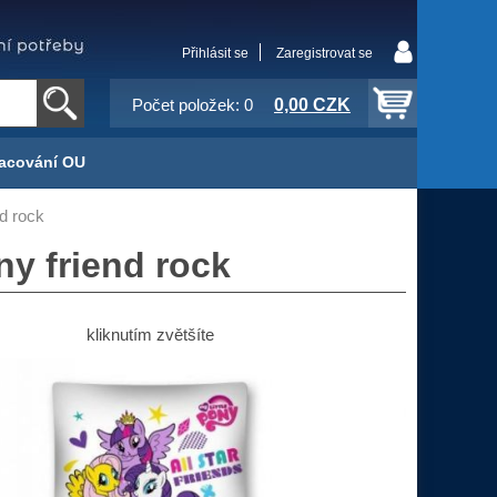
Přihlásit se
Zaregistrovat se
0,00 CZK
Počet položek: 0
acování OU
d rock
ny friend rock
kliknutím zvětšíte