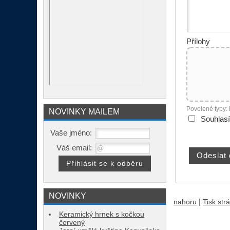
Přílohy
Povolené typy:
NOVINKY MAILEM
Souhlas
Vaše jméno:
Váš email:
NOVINKY
|
nahoru
Tisk str
Keramický hrnek s kočkou
červený