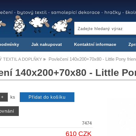
podmínky
Jak nakupovat
Kontaktní informace
Zpr
Povlečení 140x200+70x80 - Little Pony frien
 TEXTIL A DOPLŇKY
ní 140x200+70x80 - Little Po
ks
7474
610 CZK