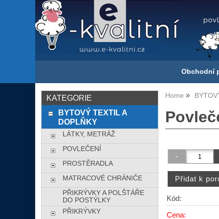
Obchodní 
Home
BYTOVÝ
KATEGORIE
BYTOVÝ TEXTIL A
Povleče
DOPLŇKY
LÁTKY, METRÁŽ
POVLEČENÍ
PROSTĚRADLA
MATRACOVÉ CHRÁNIČE
PŘIKRÝVKY A POLŠTÁŘE
Kód:
DO POSTÝLKY
PŘIKRÝVKY
Cena: