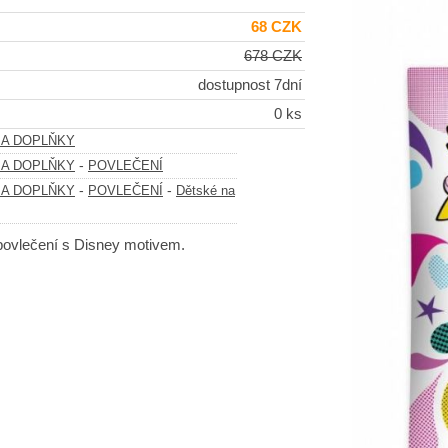
68 CZK
678 CZK
dostupnost 7dní
0 ks
 A DOPLŇKY
-
 A DOPLŇKY
POVLEČENÍ
-
-
 A DOPLŇKY
POVLEČENÍ
Dětské na
povlečení s Disney motivem.