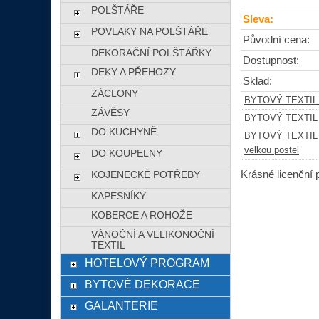
POLŠTÁŘE
Sleva:
POVLAKY NA POLŠTÁŘE
Původní cena:
DEKORAČNÍ POLŠTÁŘKY
Dostupnost:
DEKY A PŘEHOZY
Sklad:
ZÁCLONY
BYTOVÝ TEXTIL
ZÁVĚSY
BYTOVÝ TEXTIL
DO KUCHYNĚ
BYTOVÝ TEXTIL
velkou postel
DO KOUPELNY
Krásné licenční 
KOJENECKÉ POTŘEBY
KAPESNÍKY
KOBERCE A ROHOŽE
VÁNOČNÍ A VELIKONOČNÍ
TEXTIL
HOTELOVÝ PROGRAM
BYTOVÉ DEKORACE
GALANTERIE