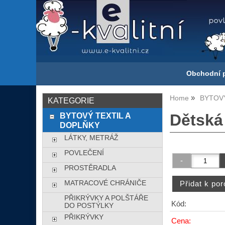
Obchodní 
Home
BYTOVÝ
KATEGORIE
BYTOVÝ TEXTIL A
Dětská
DOPLŇKY
LÁTKY, METRÁŽ
POVLEČENÍ
PROSTĚRADLA
MATRACOVÉ CHRÁNIČE
PŘIKRÝVKY A POLŠTÁŘE
Kód:
DO POSTÝLKY
PŘIKRÝVKY
Cena: