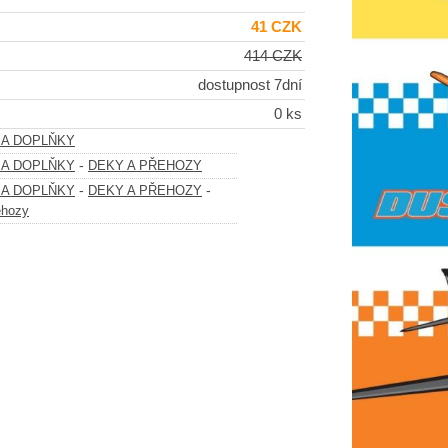
41 CZK
414 CZK
dostupnost 7dní
0 ks
 A DOPLŇKY
-
 A DOPLŇKY
DEKY A PŘEHOZY
-
-
 A DOPLŇKY
DEKY A PŘEHOZY
ehozy