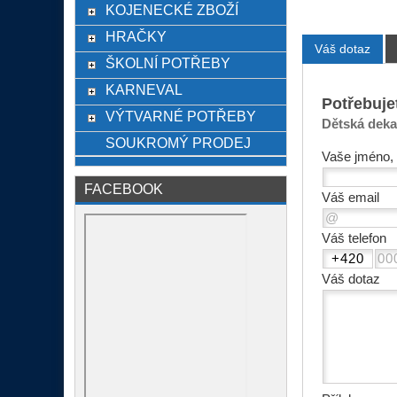
KOJENECKÉ ZBOŽÍ
HRAČKY
Váš dotaz
ŠKOLNÍ POTŘEBY
KARNEVAL
Potřebuje
VÝTVARNÉ POTŘEBY
Dětská deka
SOUKROMÝ PRODEJ
Vaše jméno, 
FACEBOOK
Váš email
Váš telefon
Váš dotaz