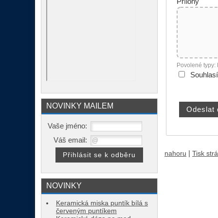
Přílohy
Povolené typy:
Souhlas
NOVINKY MAILEM
Vaše jméno:
Váš email:
|
nahoru
Tisk str
NOVINKY
Keramická miska puntík bílá s
červeným puntíkem