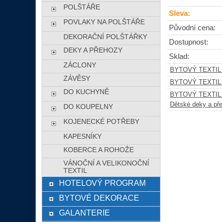
POLŠTÁŘE
Sleva:
POVLAKY NA POLŠTÁŘE
Původní cena:
DEKORAČNÍ POLŠTÁŘKY
Dostupnost:
DEKY A PŘEHOZY
Sklad:
ZÁCLONY
BYTOVÝ TEXTIL
ZÁVĚSY
BYTOVÝ TEXTIL
DO KUCHYNĚ
BYTOVÝ TEXTIL
Dětské deky a př
DO KOUPELNY
KOJENECKÉ POTŘEBY
KAPESNÍKY
KOBERCE A ROHOŽE
VÁNOČNÍ A VELIKONOČNÍ
TEXTIL
HOTELOVÝ PROGRAM
BYTOVÉ DEKORACE
GALANTERIE