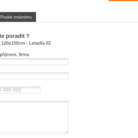
Poslat známénu
te poradit ?
 120x150cm - Letadla 02
příjmení, firma