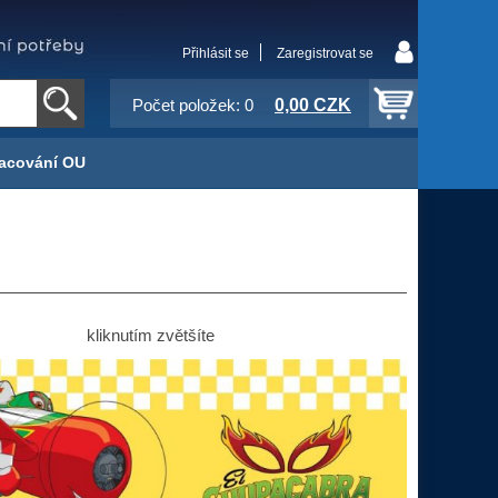
Přihlásit se
Zaregistrovat se
0,00 CZK
Počet položek: 0
acování OU
kliknutím zvětšíte