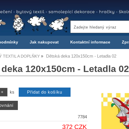
podmínky
Jak nakupovat
Kontaktní informace
Zpr
Dětská deka 120x150cm - Letadla 02
 TEXTIL A DOPLŇKY
 deka 120x150cm - Letadla 02
ks
7784
372 CZK