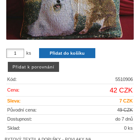
ks
Kód:
5510906
42 CZK
Cena:
Sleva:
7 CZK
Původní cena:
49 CZK
Dostupnost:
do 7 dnů
Sklad:
0 ks
-
BYTOVÝ TEXTIL A DOPLŇKY
POVLAKY NA