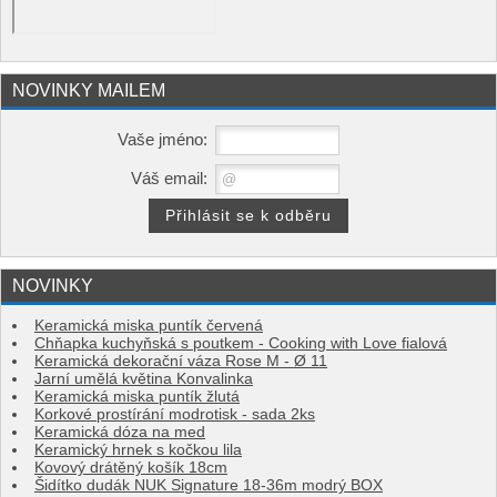
NOVINKY MAILEM
Vaše jméno:
Váš email:
NOVINKY
Keramická miska puntík červená
Chňapka kuchyňská s poutkem - Cooking with Love fialová
Keramická dekorační váza Rose M - Ø 11
Jarní umělá květina Konvalinka
Keramická miska puntík žlutá
Korkové prostírání modrotisk - sada 2ks
Keramická dóza na med
Keramický hrnek s kočkou lila
Kovový drátěný košík 18cm
Šidítko dudák NUK Signature 18-36m modrý BOX