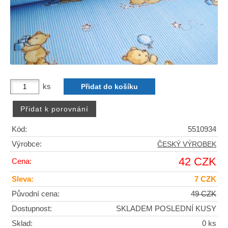
ks
Kód:
5510934
Výrobce:
ČESKÝ VÝROBEK
42 CZK
Cena:
Sleva:
7 CZK
Původní cena:
49 CZK
Dostupnost:
SKLADEM POSLEDNÍ KUSY
Sklad:
0 ks