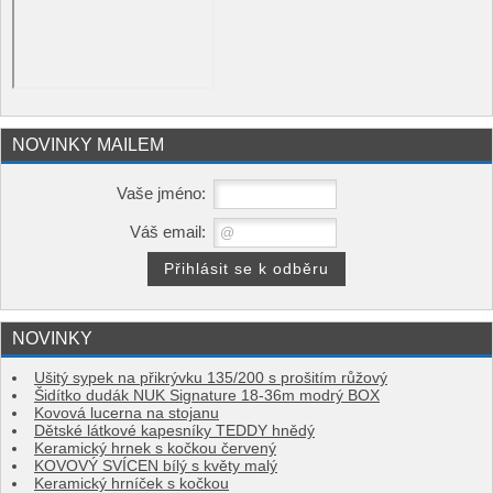
NOVINKY MAILEM
Vaše jméno:
Váš email:
NOVINKY
Ušitý sypek na přikrývku 135/200 s prošitím růžový
Šidítko dudák NUK Signature 18-36m modrý BOX
Kovová lucerna na stojanu
Dětské látkové kapesníky TEDDY hnědý
Keramický hrnek s kočkou červený
KOVOVÝ SVÍCEN bílý s květy malý
Keramický hrníček s kočkou