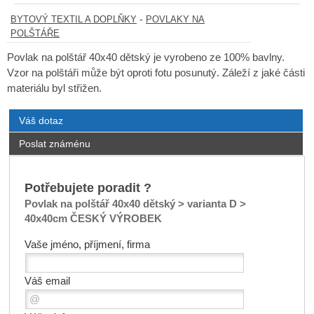
-
BYTOVÝ TEXTIL A DOPLŇKY
POVLAKY NA
POLŠTÁŘE
Povlak na polštář 40x40 dětský je vyrobeno ze 100% bavlny.
Vzor na polštáři může být oproti fotu posunutý. Záleží z jaké části
materiálu byl střižen.
Váš dotaz
Poslat známénu
Potřebujete poradit ?
Povlak na polštář 40x40 dětský > varianta D >
40x40cm ČESKÝ VÝROBEK
Vaše jméno, příjmení, firma
Váš email