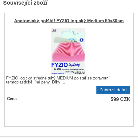
Související zboží
Anatomický polštář FYZIO logický Medium 50x30cm
FYZIO logický středně tuhý MEDIUM polštář ze zdravotní
termoplastické líné pěny. Díky ...
Zobrazit detail
599
CZK
Cena