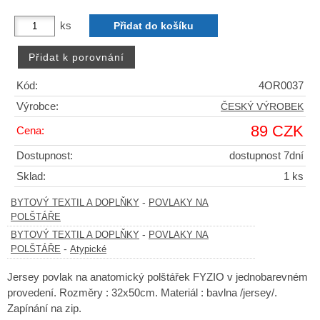
ks
Kód:
4OR0037
Výrobce:
ČESKÝ VÝROBEK
89 CZK
Cena:
Dostupnost:
dostupnost 7dní
Sklad:
1 ks
-
BYTOVÝ TEXTIL A DOPLŇKY
POVLAKY NA
POLŠTÁŘE
-
BYTOVÝ TEXTIL A DOPLŇKY
POVLAKY NA
-
POLŠTÁŘE
Atypické
Jersey povlak na anatomický polštářek FYZIO v jednobarevném
provedení. Rozměry : 32x50cm. Materiál : bavlna /jersey/.
Zapínání na zip.