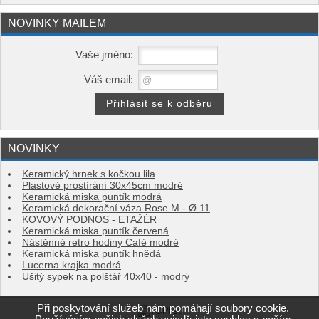
NOVINKY MAILEM
Vaše jméno:
Váš email:
NOVINKY
Keramický hrnek s kočkou lila
Plastové prostírání 30x45cm modré
Keramická miska puntík modrá
Keramická dekorační váza Rose M - Ø 11
KOVOVÝ PODNOS - ETAŽÉR
Keramická miska puntík červená
Nástěnné retro hodiny Café modré
Keramická miska puntík hnědá
Lucerna krajka modrá
Ušitý sypek na polštář 40x40 - modrý
Při poskytování služeb nám pomáhají soubory cookie.