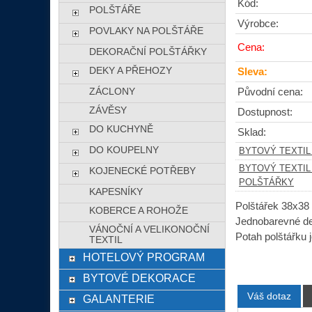
Kód:
POLŠTÁŘE
Výrobce:
POVLAKY NA POLŠTÁŘE
Cena:
DEKORAČNÍ POLŠTÁŘKY
DEKY A PŘEHOZY
Sleva:
ZÁCLONY
Původní cena:
ZÁVĚSY
Dostupnost:
DO KUCHYNĚ
Sklad:
DO KOUPELNY
BYTOVÝ TEXTIL
BYTOVÝ TEXTIL
KOJENECKÉ POTŘEBY
POLŠTÁŘKY
KAPESNÍKY
Polštářek 38x38 
KOBERCE A ROHOŽE
Jednobarevné de
VÁNOČNÍ A VELIKONOČNÍ
Potah polštářku 
TEXTIL
HOTELOVÝ PROGRAM
BYTOVÉ DEKORACE
Váš dotaz
GALANTERIE