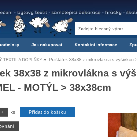
podmínky
Jak nakupovat
Kontaktní informace
Zpr
Polštářek 38x38 z mikrovlákna s výšivko
 TEXTIL A DOPLŇKY
řek 38x38 z mikrovlákna s výš
EL - MOTÝL > 38x38cm
ks