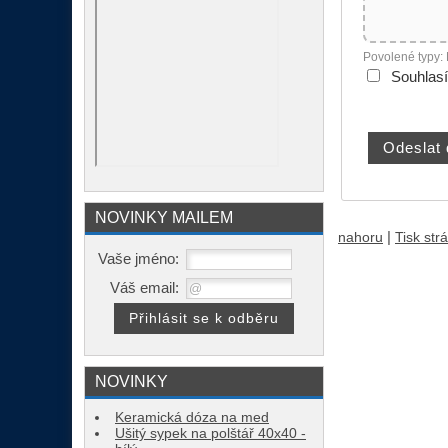
Povolené typy:
Souhlas
NOVINKY MAILEM
|
nahoru
Tisk str
Vaše jméno:
Váš email:
NOVINKY
Keramická dóza na med
Ušitý sypek na polštář 40x40 -