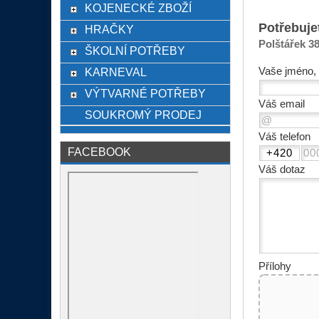
KOJENECKÉ ZBOŽÍ
Potřebuje
HRAČKY
Polštářek 
ŠKOLNÍ POTŘEBY
Vaše jméno, 
KARNEVAL
VÝTVARNÉ POTŘEBY
Váš email
SOUKROMÝ PRODEJ
Váš telefon
FACEBOOK
Váš dotaz
Přílohy