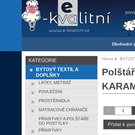
Obchodní 
Home
BYTOVÝ
KATEGORIE
BYTOVÝ TEXTIL A
Polštá
DOPLŇKY
LÁTKY, METRÁŽ
KARAM
POVLEČENÍ
PROSTĚRADLA
MATRACOVÉ CHRÁNIČE
PŘIKRÝVKY A POLŠTÁŘE
DO POSTÝLKY
PŘIKRÝVKY