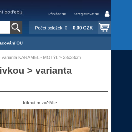
Přihlásit se
Zaregistrovat se
0,00 CZK
Počet položek: 0
acování OU
u > varianta KARAMEL - MOTÝL > 38x38cm
ivkou > varianta
kliknutím zvětšíte