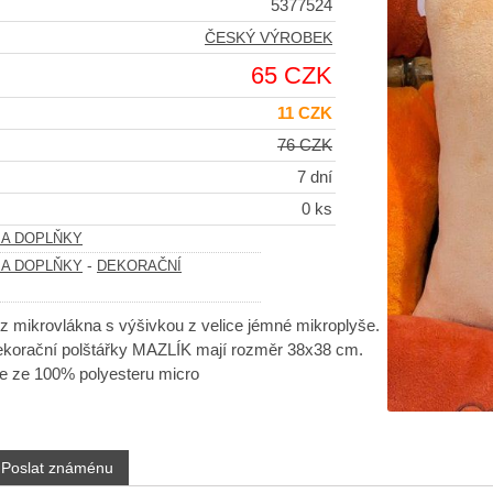
5377524
ČESKÝ VÝROBEK
65 CZK
11 CZK
76 CZK
7 dní
0 ks
 A DOPLŇKY
-
 A DOPLŇKY
DEKORAČNÍ
z mikrovlákna s výšivkou z velice jémné mikroplyše.
korační polštářky MAZLÍK mají rozměr 38x38 cm.
je ze 100% polyesteru micro
Poslat známénu