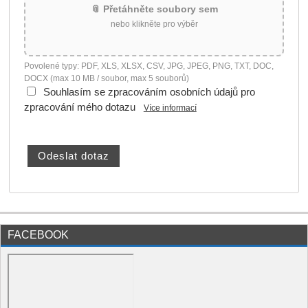
📎 Přetáhněte soubory sem
nebo klikněte pro výběr
Povolené typy: PDF, XLS, XLSX, CSV, JPG, JPEG, PNG, TXT, DOC,
DOCX (max 10 MB / soubor, max 5 souborů)
Souhlasím se zpracováním osobních údajů pro
zpracování mého dotazu
Více informací
FACEBOOK