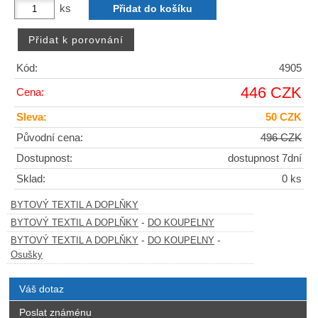
ks
Kód:
4905
446 CZK
Cena:
Sleva:
50 CZK
Původní cena:
496 CZK
Dostupnost:
dostupnost 7dní
Sklad:
0 ks
BYTOVÝ TEXTIL A DOPLŇKY
-
BYTOVÝ TEXTIL A DOPLŇKY
DO KOUPELNY
-
-
BYTOVÝ TEXTIL A DOPLŇKY
DO KOUPELNY
Osušky
Váš dotaz
Poslat známénu