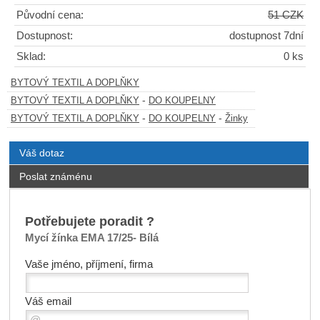
Původní cena:
51 CZK
Dostupnost:
dostupnost 7dní
Sklad:
0 ks
BYTOVÝ TEXTIL A DOPLŇKY
-
BYTOVÝ TEXTIL A DOPLŇKY
DO KOUPELNY
-
-
BYTOVÝ TEXTIL A DOPLŇKY
DO KOUPELNY
Žinky
Váš dotaz
Poslat známénu
Potřebujete poradit ?
Mycí žínka EMA 17/25- Bílá
Vaše jméno, příjmení, firma
Váš email