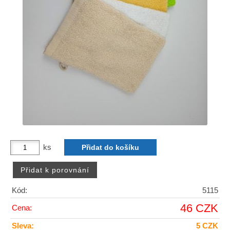
ks
Kód:
5115
46 CZK
Cena:
Sleva:
5 CZK