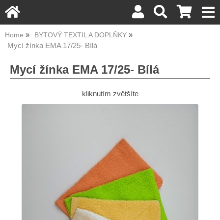
Home
BYTOVÝ TEXTIL A DOPLŇKY
Mycí žínka EMA 17/25- Bílá
Mycí žínka EMA 17/25- Bílá
kliknutím zvětšíte