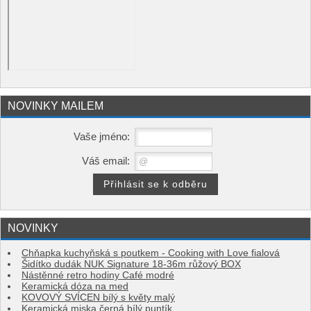
NOVINKY MAILEM
Vaše jméno:
Váš email:
NOVINKY
Chňapka kuchyňská s poutkem - Cooking with Love fialová
Šidítko dudák NUK Signature 18-36m růžový BOX
Nástěnné retro hodiny Café modré
Keramická dóza na med
KOVOVÝ SVÍCEN bílý s květy malý
Keramická miska černá bílý puntík