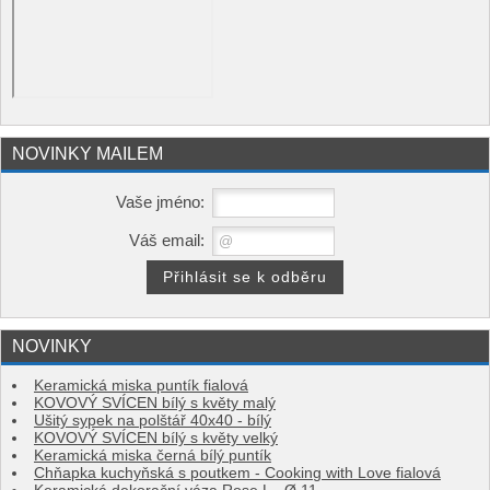
NOVINKY MAILEM
Vaše jméno:
Váš email:
NOVINKY
Keramická miska puntík fialová
KOVOVÝ SVÍCEN bílý s květy malý
Ušitý sypek na polštář 40x40 - bílý
KOVOVÝ SVÍCEN bílý s květy velký
Keramická miska černá bílý puntík
Chňapka kuchyňská s poutkem - Cooking with Love fialová