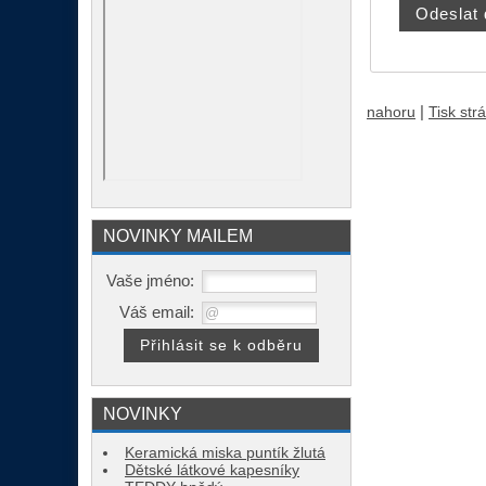
|
nahoru
Tisk str
NOVINKY MAILEM
Vaše jméno:
Váš email:
NOVINKY
Keramická miska puntík žlutá
Dětské látkové kapesníky