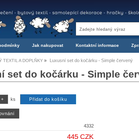
podmínky
Jak nakupovat
Kontaktní informace
Zpr
Luxusní set do kočárku - Simple červený
 TEXTIL A DOPLŇKY
í set do kočárku - Simple če
ks
4332
445 CZK