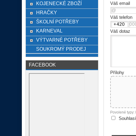
KOJENECKÉ ZBOŽÍ
Váš email
HRAČKY
Váš telefon
ŠKOLNÍ POTŘEBY
KARNEVAL
Váš dotaz
VÝTVARNÉ POTŘEBY
SOUKROMÝ PRODEJ
FACEBOOK
Přílohy
Povolené typy:
Souhlas