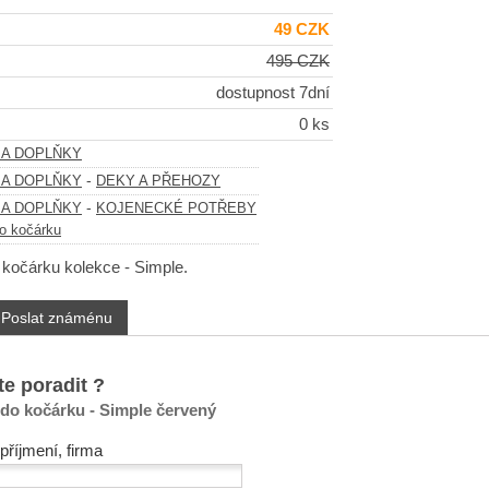
49 CZK
495 CZK
dostupnost 7dní
0 ks
 A DOPLŇKY
-
 A DOPLŇKY
DEKY A PŘEHOZY
-
 A DOPLŇKY
KOJENECKÉ POTŘEBY
o kočárku
 kočárku kolekce - Simple.
Poslat známénu
te poradit ?
 do kočárku - Simple červený
příjmení, firma