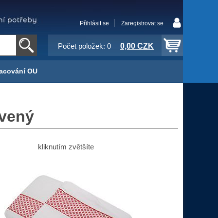
Přihlásit se
Zaregistrovat se
0,00 CZK
Počet položek: 0
acování OU
rvený
kliknutím zvětšíte