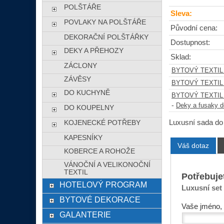
POLŠTÁŘE
Sleva:
POVLAKY NA POLŠTÁŘE
Původní cena:
DEKORAČNÍ POLŠTÁŘKY
Dostupnost:
DEKY A PŘEHOZY
Sklad:
ZÁCLONY
BYTOVÝ TEXTIL
ZÁVĚSY
BYTOVÝ TEXTIL
DO KUCHYNĚ
BYTOVÝ TEXTIL
-
Deky a fusaky d
DO KOUPELNY
Luxusní sada do
KOJENECKÉ POTŘEBY
KAPESNÍKY
Váš dotaz
KOBERCE A ROHOŽE
VÁNOČNÍ A VELIKONOČNÍ
TEXTIL
Potřebuje
HOTELOVÝ PROGRAM
Luxusní set
BYTOVÉ DEKORACE
Vaše jméno, 
GALANTERIE