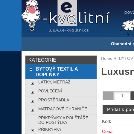
Obchodní 
Home
BYTOVÝ
KATEGORIE
BYTOVÝ TEXTIL A
Luxusn
DOPLŇKY
LÁTKY, METRÁŽ
POVLEČENÍ
PROSTĚRADLA
MATRACOVÉ CHRÁNIČE
PŘIKRÝVKY A POLŠTÁŘE
Kód:
DO POSTÝLKY
PŘIKRÝVKY
Cena: