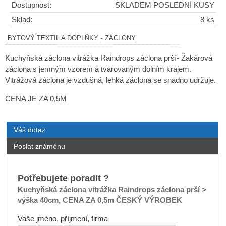
Dostupnost:
SKLADEM POSLEDNÍ KUSY
Sklad:
8 ks
-
BYTOVÝ TEXTIL A DOPLŇKY
ZÁCLONY
Kuchyňská záclona vitrážka Raindrops záclona prší- Žakárová
záclona s jemným vzorem a tvarovaným dolním krajem.
Vitrážová záclona je vzdušná, lehká záclona se snadno udržuje.
CENA JE ZA 0,5M
Váš dotaz
Poslat známénu
Potřebujete poradit ?
Kuchyňská záclona vitrážka Raindrops záclona prší >
výška 40cm, CENA ZA 0,5m ČESKÝ VÝROBEK
Vaše jméno, příjmení, firma