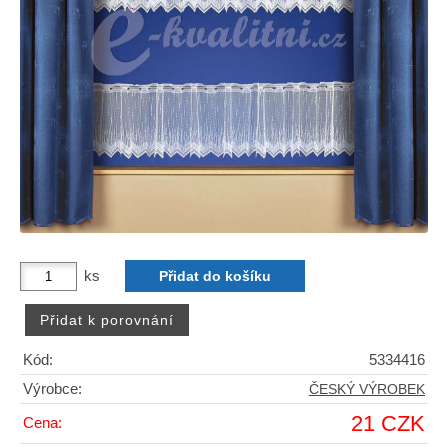
ks
Kód:
5334416
Výrobce:
ČESKÝ VÝROBEK
21 CZK
Cena: