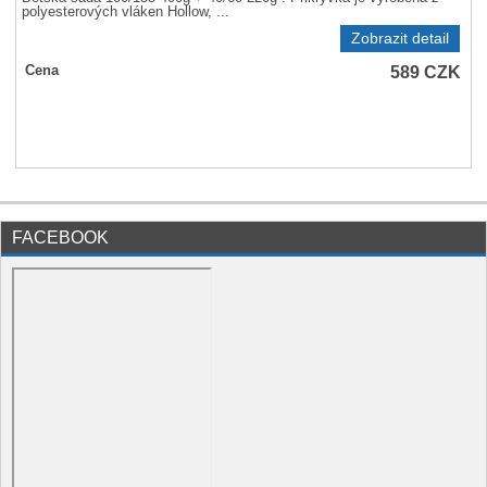
polyesterových vláken Hollow, ...
Zobrazit detail
589
CZK
Cena
FACEBOOK