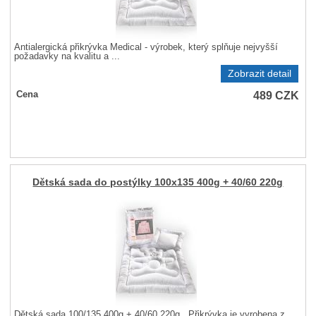
Antialergická přikrývka Medical - výrobek, který splňuje nejvyšší
požadavky na kvalitu a ...
Zobrazit detail
489
CZK
Cena
Dětská sada do postýlky 100x135 400g + 40/60 220g
Dětská sada 100/135 400g + 40/60 220g . Přikrývka je vyrobena z