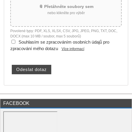
📎 Přetáhněte soubory sem
nebo klikněte pro výběr
Povolené typy: PDF, XLS, XLSX, CSV, JPG, JPEG, PNG, TXT, DOC,
DOCX (max 10 MB / soubor, max 5 souborů)
Souhlasím se zpracováním osobních údajů pro
zpracování mého dotazu
Více informací
FACEBOOK