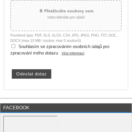
📎 Přetáhněte soubory sem
nebo klikněte pro výběr
Povolené typy: PDF, XLS, XLSX, CSV, JPG, JPEG, PNG, TXT, DOC,
DOCX (max 10 MB / soubor, max 5 souborů)
Souhlasím se zpracováním osobních údajů pro
zpracování mého dotazu
Více informací
FACEBOOK