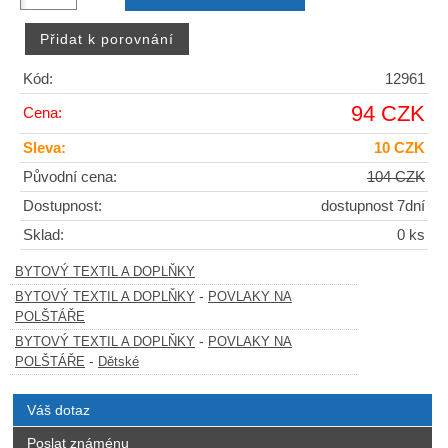
Kód:
12961
94 CZK
Cena:
Sleva:
10 CZK
Původní cena:
104 CZK
Dostupnost:
dostupnost 7dní
Sklad:
0 ks
BYTOVÝ TEXTIL A DOPLŇKY
-
BYTOVÝ TEXTIL A DOPLŇKY
POVLAKY NA
POLŠTÁŘE
-
BYTOVÝ TEXTIL A DOPLŇKY
POVLAKY NA
-
POLŠTÁŘE
Dětské
Váš dotaz
Poslat známénu