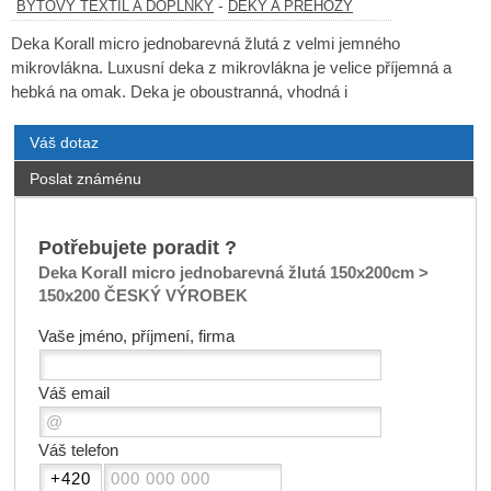
-
BYTOVÝ TEXTIL A DOPLŇKY
DEKY A PŘEHOZY
Deka Korall micro jednobarevná žlutá z velmi jemného
mikrovlákna. Luxusní deka z mikrovlákna je velice příjemná a
hebká na omak. Deka je oboustranná, vhodná i
Váš dotaz
Poslat známénu
Potřebujete poradit ?
Deka Korall micro jednobarevná žlutá 150x200cm >
150x200 ČESKÝ VÝROBEK
Vaše jméno, příjmení, firma
Váš email
Váš telefon