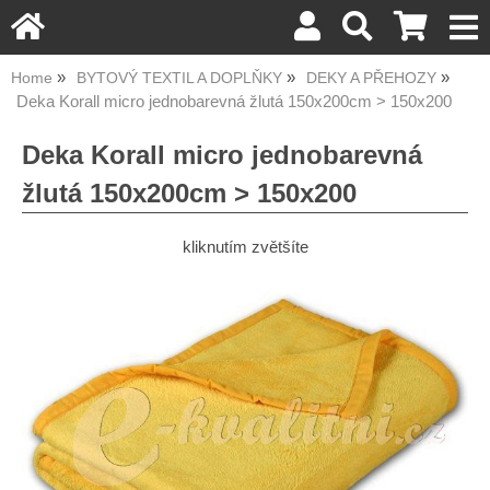
Home
BYTOVÝ TEXTIL A DOPLŇKY
DEKY A PŘEHOZY
Deka Korall micro jednobarevná žlutá 150x200cm > 150x200
Deka Korall micro jednobarevná
žlutá 150x200cm > 150x200
kliknutím zvětšíte