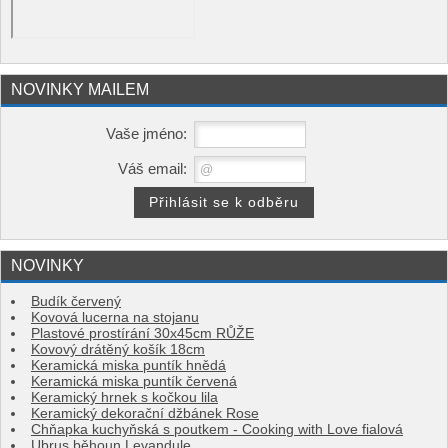
NOVINKY MAILEM
Vaše jméno:
Váš email:
NOVINKY
Budík červený
Kovová lucerna na stojanu
Plastové prostírání 30x45cm RŮŽE
Kovový drátěný košík 18cm
Keramická miska puntík hnědá
Keramická miska puntík červená
Keramický hrnek s kočkou lila
Keramický dekorační džbánek Rose
Chňapka kuchyňská s poutkem - Cooking with Love fialová
Ubrus běhoun Levandule