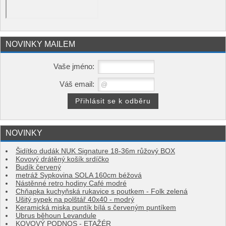
NOVINKY MAILEM
Vaše jméno:
Váš email:
NOVINKY
Šidítko dudák NUK Signature 18-36m růžový BOX
Kovový drátěný košík srdíčko
Budík červený
metráž Sypkovina SOLA 160cm béžová
Nástěnné retro hodiny Café modré
Chňapka kuchyňská rukavice s poutkem - Folk zelená
Ušitý sypek na polštář 40x40 - modrý
Keramická miska puntík bílá s červeným puntíkem
Ubrus běhoun Levandule
KOVOVÝ PODNOS - ETAŽÉR