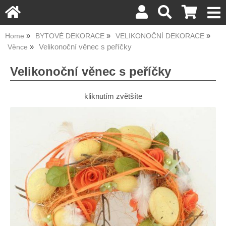
Home
BYTOVÉ DEKORACE
VELIKONOČNÍ DEKORACE
Velikonoční věnec s peříčky
Věnce
Velikonoční věnec s peříčky
kliknutím zvětšíte