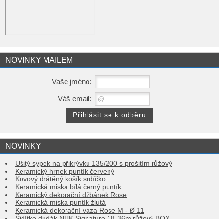
NOVINKY MAILEM
Vaše jméno:
Váš email:
NOVINKY
Ušitý sypek na přikrývku 135/200 s prošitím růžový
Keramický hrnek puntík červený
Kovový drátěný košík srdíčko
Keramická miska bílá černý puntík
Keramický dekorační džbánek Rose
Keramická miska puntík žlutá
Keramická dekorační váza Rose M - Ø 11
Šidítko dudák NUK Signature 18-36m růžový BOX