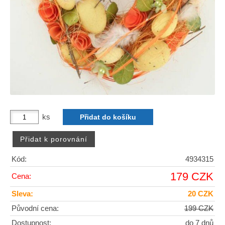
ks
Kód:
4934315
179 CZK
Cena:
Sleva:
20 CZK
Původní cena:
199 CZK
Dostupnost:
do 7 dnů