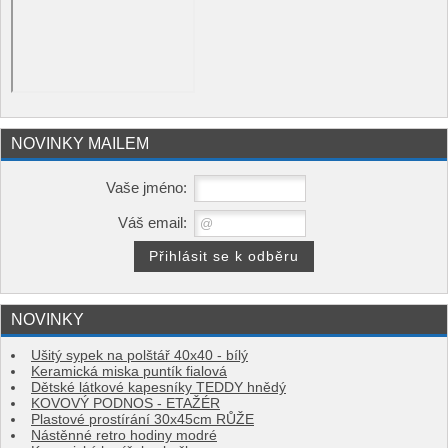
NOVINKY MAILEM
Vaše jméno:
Váš email:
NOVINKY
Ušitý sypek na polštář 40x40 - bílý
Keramická miska puntík fialová
Dětské látkové kapesníky TEDDY hnědý
KOVOVÝ PODNOS - ETAŽÉR
Plastové prostírání 30x45cm RŮŽE
Nástěnné retro hodiny modré