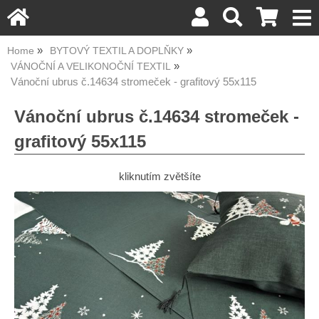
Home
BYTOVÝ TEXTIL A DOPLŇKY
VÁNOČNÍ A VELIKONOČNÍ TEXTIL
Vánoční ubrus č.14634 stromeček - grafitový 55x115
Vánoční ubrus č.14634 stromeček -
grafitový 55x115
kliknutím zvětšíte