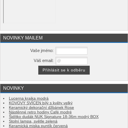
NOVINKY MAILEM
Vaše jméno:
Váš email:
NOVINKY
Lucerna krajka modrá
KOVOVÝ SVÍCEN bílý s květy velký
Keramický dekorační džbánek Rose
Nástěnné retro hodiny Café modré
Šidítko dudák NUK Signature 18-36m modrý BOX
Stolní lampa, světle zelená
Keramická miska puntík červená