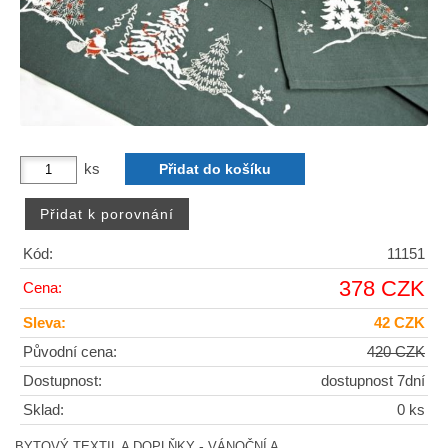
ks
Kód:
11151
378 CZK
Cena:
Sleva:
42 CZK
Původní cena:
420 CZK
Dostupnost:
dostupnost 7dní
Sklad:
0 ks
-
BYTOVÝ TEXTIL A DOPLŇKY
VÁNOČNÍ A