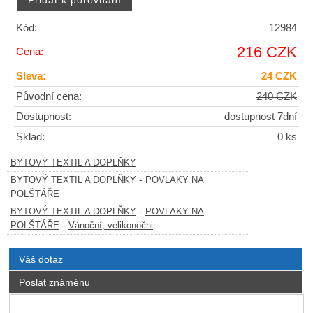
Kód:
12984
216 CZK
Cena:
Sleva:
24 CZK
Původní cena:
240 CZK
Dostupnost:
dostupnost 7dní
Sklad:
0 ks
BYTOVÝ TEXTIL A DOPLŇKY
-
BYTOVÝ TEXTIL A DOPLŇKY
POVLAKY NA
POLŠTÁŘE
-
BYTOVÝ TEXTIL A DOPLŇKY
POVLAKY NA
-
POLŠTÁŘE
Vánoční, velikonočni
Váš dotaz
Poslat známénu