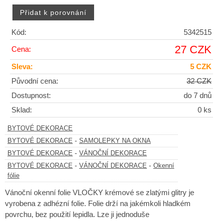
Kód:
5342515
27 CZK
Cena:
Sleva:
5 CZK
Původní cena:
32 CZK
Dostupnost:
do 7 dnů
Sklad:
0 ks
BYTOVÉ DEKORACE
-
BYTOVÉ DEKORACE
SAMOLEPKY NA OKNA
-
BYTOVÉ DEKORACE
VÁNOČNÍ DEKORACE
-
-
BYTOVÉ DEKORACE
VÁNOČNÍ DEKORACE
Okenní
fólie
Vánoční okenní folie VLOČKY krémové se zlatými glitry je
vyrobena z adhézní folie. Folie drží na jakémkoli hladkém
povrchu, bez použití lepidla. Lze ji jednoduše