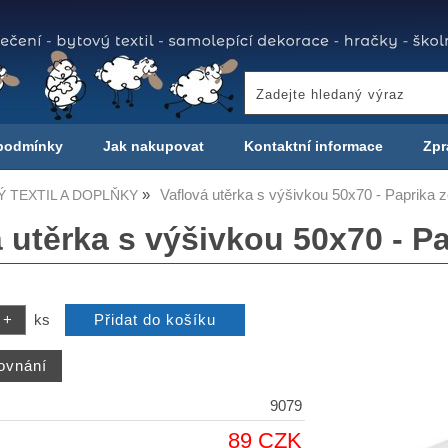
podmínky
Jak nakupovat
Kontaktní informace
Zpr
Vaflová utěrka s výšivkou 50x70 - Paprika 
 TEXTIL A DOPLŇKY
 utěrka s výšivkou 50x70 - P
ks
9079
89 CZK