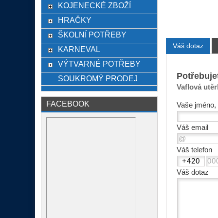
KOJENECKÉ ZBOŽÍ
HRAČKY
ŠKOLNÍ POTŘEBY
Váš dotaz
KARNEVAL
VÝTVARNÉ POTŘEBY
Potřebuje
SOUKROMÝ PRODEJ
Vaflová utěr
FACEBOOK
Vaše jméno, 
Váš email
Váš telefon
Váš dotaz