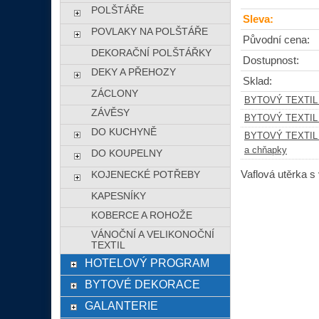
POLŠTÁŘE
Sleva:
POVLAKY NA POLŠTÁŘE
Původní cena:
DEKORAČNÍ POLŠTÁŘKY
Dostupnost:
DEKY A PŘEHOZY
Sklad:
ZÁCLONY
BYTOVÝ TEXTIL
ZÁVĚSY
BYTOVÝ TEXTIL
DO KUCHYNĚ
BYTOVÝ TEXTIL
a chňapky
DO KOUPELNY
Vaflová utěrka s
KOJENECKÉ POTŘEBY
KAPESNÍKY
KOBERCE A ROHOŽE
VÁNOČNÍ A VELIKONOČNÍ
TEXTIL
HOTELOVÝ PROGRAM
BYTOVÉ DEKORACE
GALANTERIE