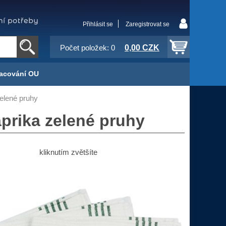
Přihlásit se
Zaregistrovat se
0,00 CZK
Počet položek: 0
acování OU
zelené pruhy
aprika zelené pruhy
kliknutím zvětšíte