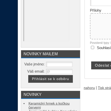
Přílohy
Povolené typy:
Souhlas
NOVINKY MAILEM
Vaše jméno:
Váš email:
|
nahoru
Tisk str
NOVINKY
Keramický hrnek s kočkou
červený