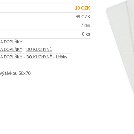
10 CZK
99 CZK
7 dní
0 ks
 A DOPLŇKY
-
 A DOPLŇKY
DO KUCHYNĚ
-
-
 A DOPLŇKY
DO KUCHYNĚ
Utěrky
 výšivkou 50x70