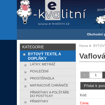
Obchodní 
Home
BYTOVÝ
KATEGORIE
BYTOVÝ TEXTIL A
Vaflová
DOPLŇKY
LÁTKY, METRÁŽ
POVLEČENÍ
PROSTĚRADLA
MATRACOVÉ CHRÁNIČE
PŘIKRÝVKY A POLŠTÁŘE
Kód:
DO POSTÝLKY
PŘIKRÝVKY
Cena: