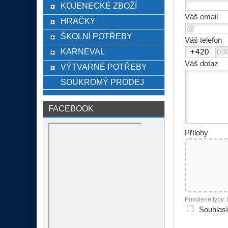
KOJENECKÉ ZBOŽÍ
Váš email
HRAČKY
ŠKOLNÍ POTŘEBY
Váš telefon
KARNEVAL
Váš dotaz
VÝTVARNÉ POTŘEBY
SOUKROMÝ PRODEJ
FACEBOOK
Přílohy
Povolené typy:
Souhlas