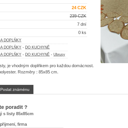
24 CZK
239 CZK
7 dní
0 ks
 A DOPLŇKY
-
 A DOPLŇKY
DO KUCHYNĚ
-
-
 A DOPLŇKY
DO KUCHYNĚ
Ubrusy
isty, je vhodným doplňkem pro každou domácnost.
polyester. Rozměry : 85x85 cm.
Poslat známénu
te poradit ?
 s listy 85x85cm
příjmení, firma