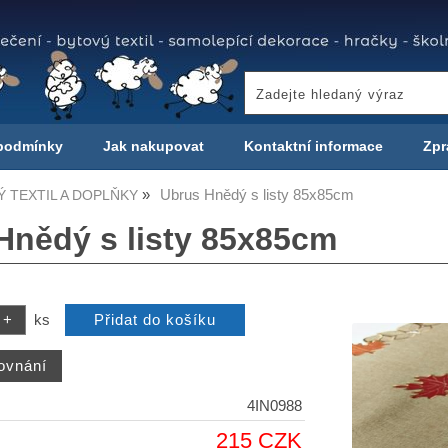
podmínky
Jak nakupovat
Kontaktní informace
Zpr
Ubrus Hnědý s listy 85x85cm
 TEXTIL A DOPLŇKY
Hnědý s listy 85x85cm
ks
4IN0988
215 CZK