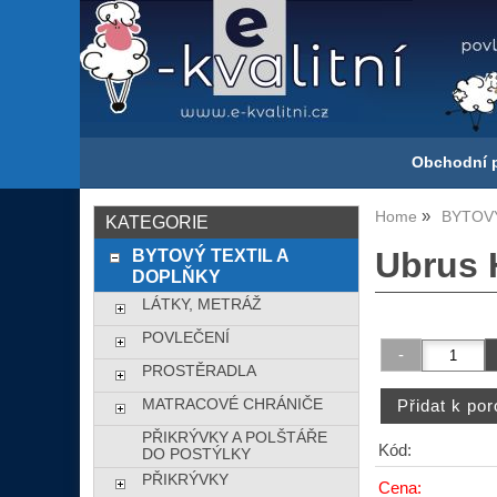
Obchodní 
Home
BYTOVÝ
KATEGORIE
BYTOVÝ TEXTIL A
Ubrus 
DOPLŇKY
LÁTKY, METRÁŽ
POVLEČENÍ
PROSTĚRADLA
MATRACOVÉ CHRÁNIČE
PŘIKRÝVKY A POLŠTÁŘE
Kód:
DO POSTÝLKY
PŘIKRÝVKY
Cena: