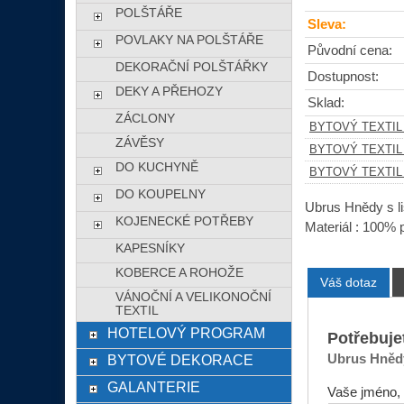
POLŠTÁŘE
Sleva:
POVLAKY NA POLŠTÁŘE
Původní cena:
DEKORAČNÍ POLŠTÁŘKY
Dostupnost:
DEKY A PŘEHOZY
Sklad:
ZÁCLONY
BYTOVÝ TEXTIL
ZÁVĚSY
BYTOVÝ TEXTIL
DO KUCHYNĚ
BYTOVÝ TEXTIL
DO KOUPELNY
Ubrus Hnědy s l
KOJENECKÉ POTŘEBY
Materiál : 100% 
KAPESNÍKY
KOBERCE A ROHOŽE
Váš dotaz
VÁNOČNÍ A VELIKONOČNÍ
TEXTIL
HOTELOVÝ PROGRAM
Potřebuje
Ubrus Hnědý
BYTOVÉ DEKORACE
GALANTERIE
Vaše jméno, 