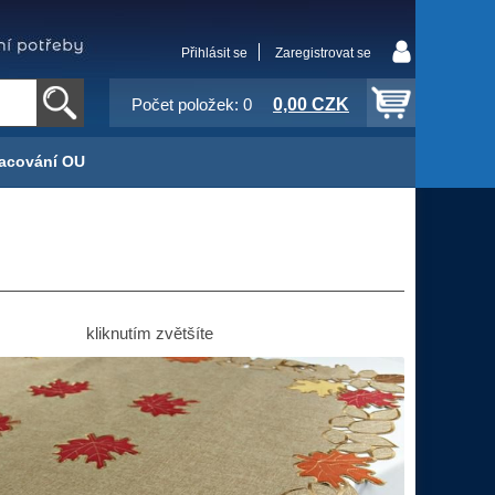
Přihlásit se
Zaregistrovat se
0,00 CZK
Počet položek: 0
acování OU
kliknutím zvětšíte