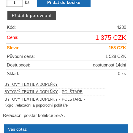
ks
Kód:
4280
1 375 CZK
Cena:
Sleva:
153 CZK
Původní cena:
1 528 CZK
Dostupnost:
dostupnost 14dní
Sklad:
0 ks
BYTOVÝ TEXTIL A DOPLŇKY
-
BYTOVÝ TEXTIL A DOPLŇKY
POLŠTÁŘE
-
-
BYTOVÝ TEXTIL A DOPLŇKY
POLŠTÁŘE
Kojící,relaxační a poporodní polštáře
Relaxační polštář kolekce SEA .
Váš dotaz