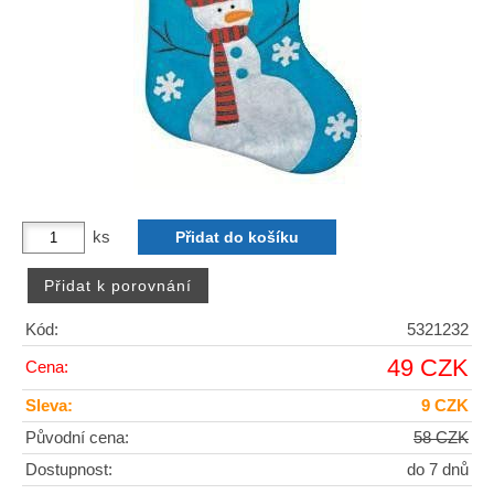
ks
Kód:
5321232
49 CZK
Cena:
Sleva:
9 CZK
Původní cena:
58 CZK
Dostupnost:
do 7 dnů