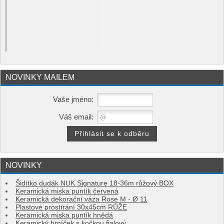
NOVINKY MAILEM
Vaše jméno:
Váš email:
NOVINKY
Šidítko dudák NUK Signature 18-36m růžový BOX
Keramická miska puntík červená
Keramická dekorační váza Rose M - Ø 11
Plastové prostírání 30x45cm RŮŽE
Keramická miska puntík hnědá
Keramický hrníček s kočkou fialový