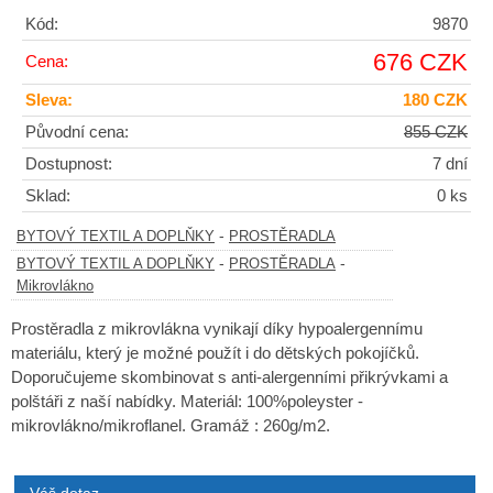
Kód:
9870
676 CZK
Cena:
Sleva:
180 CZK
Původní cena:
855 CZK
Dostupnost:
7 dní
Sklad:
0 ks
-
BYTOVÝ TEXTIL A DOPLŇKY
PROSTĚRADLA
-
-
BYTOVÝ TEXTIL A DOPLŇKY
PROSTĚRADLA
Mikrovlákno
Prostěradla z mikrovlákna vynikají díky hypoalergennímu
materiálu, který je možné použít i do dětských pokojíčků.
Doporučujeme skombinovat s anti-alergenními přikrývkami a
polštáři z naší nabídky. Materiál: 100%poleyster -
mikrovlákno/mikroflanel. Gramáž : 260g/m2.
Váš dotaz