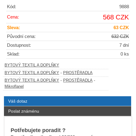
Kód:
9888
568 CZK
Cena:
Sleva:
63 CZK
Původní cena:
632 CZK
Dostupnost:
7 dní
Sklad:
0 ks
BYTOVÝ TEXTIL A DOPLŇKY
-
BYTOVÝ TEXTIL A DOPLŇKY
PROSTĚRADLA
-
-
BYTOVÝ TEXTIL A DOPLŇKY
PROSTĚRADLA
Mikroflanel
Váš dotaz
Poslat známénu
Potřebujete poradit ?