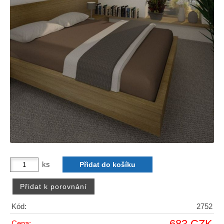
ks
Kód:
2752
683 CZK
Cena: