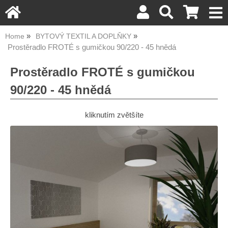
Home
BYTOVÝ TEXTIL A DOPLŇKY
Prostěradlo FROTÉ s gumičkou 90/220 - 45 hnědá
Prostěradlo FROTÉ s gumičkou
90/220 - 45 hnědá
kliknutím zvětšíte