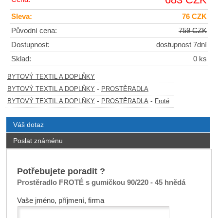
Sleva:
76 CZK
Původní cena:
759 CZK
Dostupnost:
dostupnost 7dní
Sklad:
0 ks
BYTOVÝ TEXTIL A DOPLŇKY
-
BYTOVÝ TEXTIL A DOPLŇKY
PROSTĚRADLA
-
-
BYTOVÝ TEXTIL A DOPLŇKY
PROSTĚRADLA
Froté
Váš dotaz
Poslat známénu
Potřebujete poradit ?
Prostěradlo FROTÉ s gumičkou 90/220 - 45 hnědá
Vaše jméno, příjmení, firma