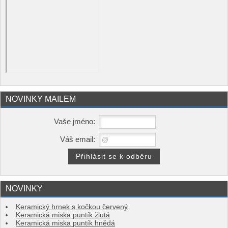
NOVINKY MAILEM
Vaše jméno:
Váš email:
NOVINKY
Keramický hrnek s kočkou červený
Keramická miska puntík žlutá
Keramická miska puntík hnědá