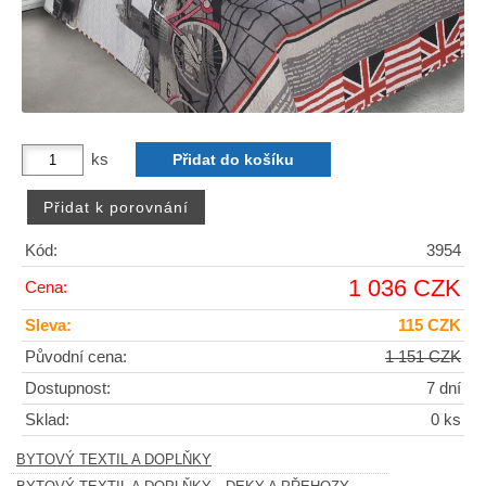
ks
Kód:
3954
1 036 CZK
Cena:
Sleva:
115 CZK
Původní cena:
1 151 CZK
Dostupnost:
7 dní
Sklad:
0 ks
BYTOVÝ TEXTIL A DOPLŇKY