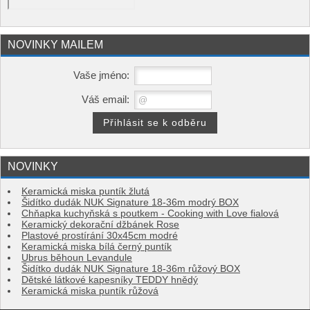
NOVINKY MAILEM
Vaše jméno:
Váš email:
NOVINKY
Keramická miska puntík žlutá
Šidítko dudák NUK Signature 18-36m modrý BOX
Chňapka kuchyňská s poutkem - Cooking with Love fialová
Keramický dekorační džbánek Rose
Plastové prostírání 30x45cm modré
Keramická miska bílá černý puntík
Ubrus běhoun Levandule
Šidítko dudák NUK Signature 18-36m růžový BOX
Dětské látkové kapesníky TEDDY hnědý
Keramická miska puntík růžová