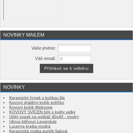
NOVINKY MAILEM
Vaše jméno:
Váš email:
NOVINKY
Keramický hrnek s kočkou lila
Kovový drátěný košík srdíčko
Kovový košík Welcome
KOVOVÝ SVÍCEN bílý s květy velký
Ušitý sypek na polštář 40x40 - modrý
Ubrus běhoun Levandule
Lucerna krajka modrá
Keramická miska puntík fialová