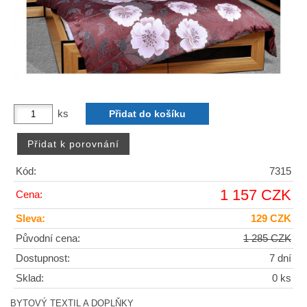
ks
Kód:
7315
1 157 CZK
Cena:
Sleva:
129 CZK
Původní cena:
1 285 CZK
Dostupnost:
7 dní
Sklad:
0 ks
BYTOVÝ TEXTIL A DOPLŇKY