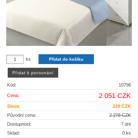
ks
Kód:
10796
2 051 CZK
Cena:
Sleva:
228 CZK
Původní cena:
2 278 CZK
Dostupnost:
7 dní
Sklad:
0 ks