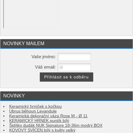
NOVINKY MAILEM
Vaše jméno:
Váš email:
NOVINKY
Keramický hrníček s kočkou
Ubrus běhoun Levandule
Keramická dekorační váza Rose M - Ø 11
KERAMICKÝ HRNEK puntík bílý
Šidítko dudák NUK Signature 18-36m modrý BOX
KOVOVÝ SVÍCEN bílý s květy velký