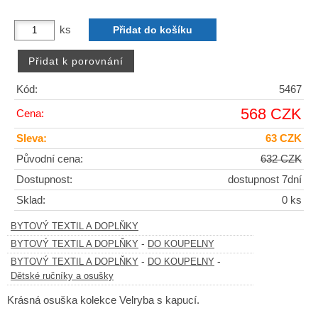
ks
Kód:
5467
568 CZK
Cena:
Sleva:
63 CZK
Původní cena:
632 CZK
Dostupnost:
dostupnost 7dní
Sklad:
0 ks
BYTOVÝ TEXTIL A DOPLŇKY
-
BYTOVÝ TEXTIL A DOPLŇKY
DO KOUPELNY
-
-
BYTOVÝ TEXTIL A DOPLŇKY
DO KOUPELNY
Dětské ručníky a osušky
Krásná osuška kolekce Velryba s kapucí.