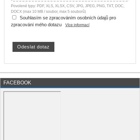
Povolené typy: PDF, XLS, XLSX, CSV, JPG, JPEG, PNG, TXT, DOC,
DOCX (max 10 MB / soubor, max 5 souborů)
Souhlasím se zpracováním osobních údajů pro
zpracování mého dotazu
Více informací
FACEBOOK