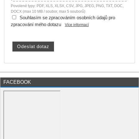
Povolené typy: PDF, XLS, XLSX, CSV, JPG, JPEG, PNG, TXT, DOC,
DOCX (max 10 MB / soubor, max 5 souborů)
Souhlasím se zpracováním osobních údajů pro
zpracování mého dotazu
Více informací
FACEBOOK