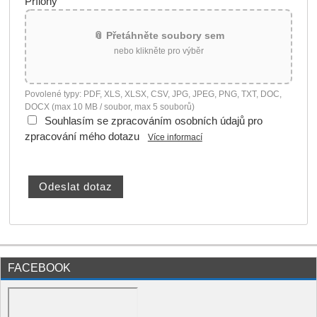
Přílohy
📎 Přetáhněte soubory sem
nebo klikněte pro výběr
Povolené typy: PDF, XLS, XLSX, CSV, JPG, JPEG, PNG, TXT, DOC,
DOCX (max 10 MB / soubor, max 5 souborů)
Souhlasím se zpracováním osobních údajů pro
zpracování mého dotazu
Více informací
FACEBOOK