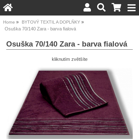
Home
BYTOVÝ TEXTIL A DOPLŇKY
Osuška 70/140 Zara - barva fialová
Osuška 70/140 Zara - barva fialová
kliknutím zvětšíte