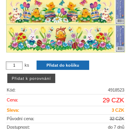
ks
Kód:
4918523
29 CZK
Cena:
Sleva:
3 CZK
Původní cena:
32 CZK
Dostupnost:
do 7 dnů