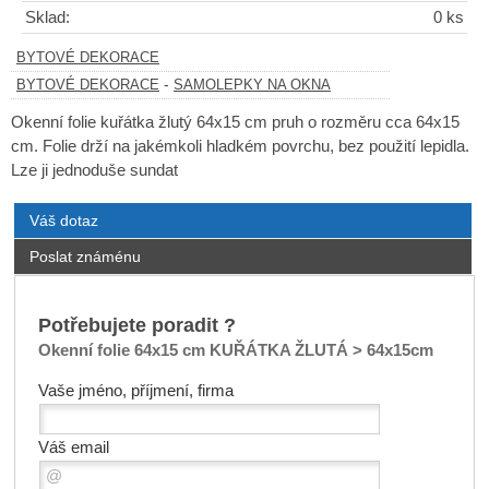
Sklad:
0 ks
BYTOVÉ DEKORACE
-
BYTOVÉ DEKORACE
SAMOLEPKY NA OKNA
Okenní folie kuřátka žlutý 64x15 cm pruh o rozměru cca 64x15
cm. Folie drží na jakémkoli hladkém povrchu, bez použití lepidla.
Lze ji jednoduše sundat
Váš dotaz
Poslat známénu
Potřebujete poradit ?
Okenní folie 64x15 cm KUŘÁTKA ŽLUTÁ > 64x15cm
Vaše jméno, příjmení, firma
Váš email