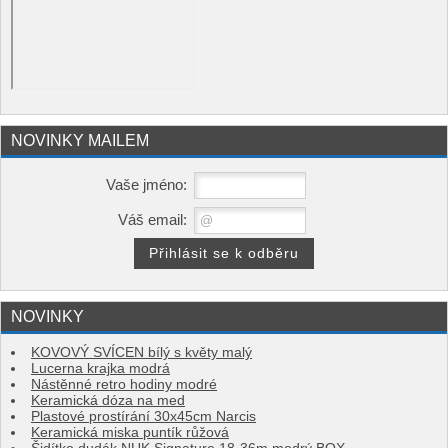
NOVINKY MAILEM
Vaše jméno:
Váš email:
NOVINKY
KOVOVÝ SVÍCEN bílý s květy malý
Lucerna krajka modrá
Nástěnné retro hodiny modré
Keramická dóza na med
Plastové prostírání 30x45cm Narcis
Keramická miska puntík růžová