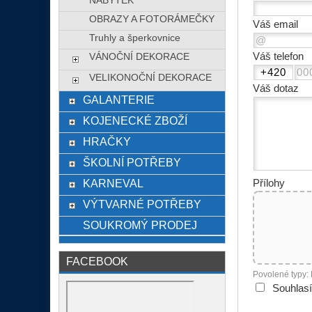
NÁBYTEK
OBRAZY A FOTORÁMEČKY
Váš email
Truhly a šperkovnice
Váš telefon
VÁNOČNÍ DEKORACE
VELIKONOČNÍ DEKORACE
Váš dotaz
GALANTERIE
KOJENECKÉ ZBOŽÍ
HRAČKY
ŠKOLNÍ POTŘEBY
KARNEVAL
Přílohy
VÝTVARNÉ POTŘEBY
SOUKROMÝ PRODEJ
FACEBOOK
Povolené typy:
Souhlas