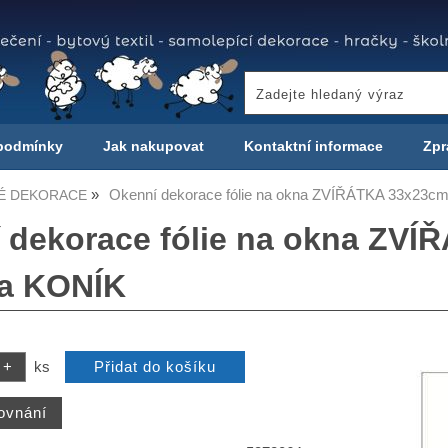
podmínky
Jak nakupovat
Kontaktní informace
Zpr
Okenní dekorace fólie na okna ZVÍŘÁTKA 33x23cm
É DEKORACE
 dekorace fólie na okna ZV
ta KONÍK
ks