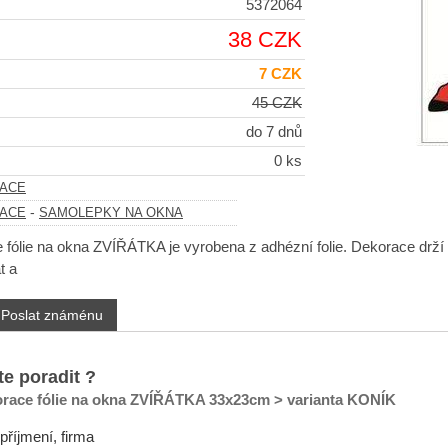
5372064
38 CZK
7 CZK
45 CZK
do 7 dnů
0 ks
ACE
-
ACE
SAMOLEPKY NA OKNA
fólie na okna ZVÍŘÁTKA je vyrobena z adhézní folie. Dekorace drží na
t a
Poslat známénu
te poradit ?
race fólie na okna ZVÍŘÁTKA 33x23cm > varianta KONÍK
příjmení, firma