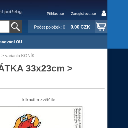
Přihlásit se
Zaregistrovat se
0,00 CZK
Počet položek: 0
acování OU
 > varianta KONÍK
ÍŘÁTKA 33x23cm >
kliknutím zvětšíte