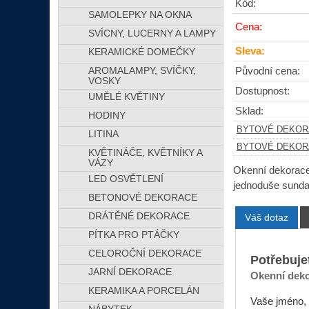
Kód:
SAMOLEPKY NA OKNA
Cena:
SVÍCNY, LUCERNY A LAMPY
Sleva:
KERAMICKÉ DOMEČKY
AROMALAMPY, SVÍČKY,
Původní cena:
VOSKY
Dostupnost:
UMĚLÉ KVĚTINY
Sklad:
HODINY
BYTOVÉ DEKOR
LITINA
BYTOVÉ DEKOR
KVĚTINÁČE, KVĚTNÍKY A
VÁZY
Okenní dekorace 
LED OSVĚTLENÍ
jednoduše sunda
BETONOVÉ DEKORACE
DRÁTĚNÉ DEKORACE
Váš dotaz
PÍTKA PRO PTÁČKY
CELOROČNÍ DEKORACE
Potřebuje
JARNÍ DEKORACE
Okenní deko
KERAMIKA A PORCELÁN
Vaše jméno, 