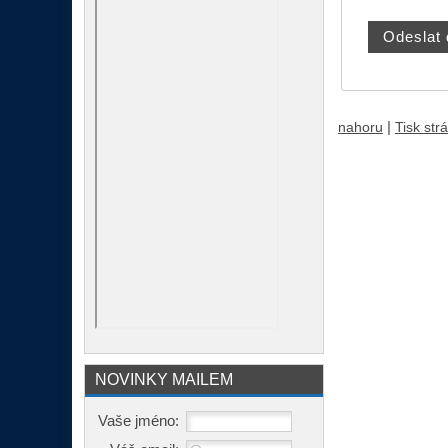
|
nahoru
Tisk str
NOVINKY MAILEM
Vaše jméno: