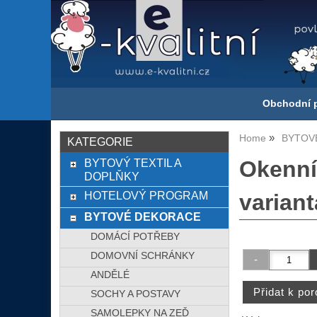
Obchodní 
Home
BYTOV
KATEGORIE
BYTOVÝ TEXTIL A
Okenní
DOPLŇKY
HOTELOVÝ PROGRAM
varian
BYTOVÉ DEKORACE
DOMÁCÍ POTŘEBY
DOMOVNÍ SCHRÁNKY
ANDĚLÉ
SOCHY A POSTAVY
SAMOLEPKY NA ZEĎ