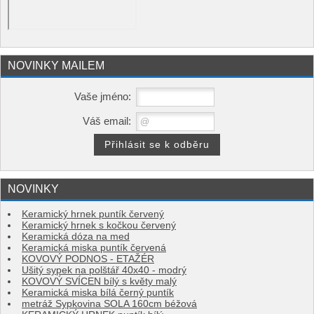
NOVINKY MAILEM
Vaše jméno:
Váš email:
NOVINKY
Keramický hrnek puntík červený
Keramický hrnek s kočkou červený
Keramická dóza na med
Keramická miska puntík červená
KOVOVÝ PODNOS - ETAŽÉR
Ušitý sypek na polštář 40x40 - modrý
KOVOVÝ SVÍCEN bílý s květy malý
Keramická miska bílá černý puntík
metráž Sypkovina SOLA 160cm béžová