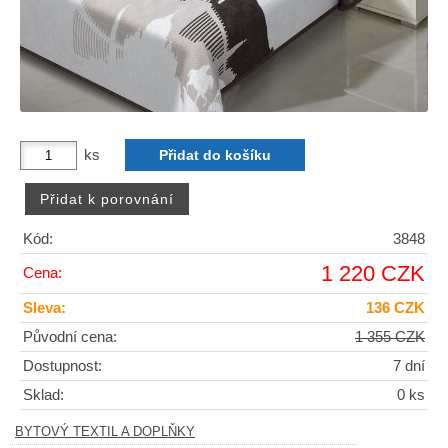
ks
Kód:
3848
1 220 CZK
Cena:
Sleva:
136 CZK
Původní cena:
1 355 CZK
Dostupnost:
7 dní
Sklad:
0 ks
BYTOVÝ TEXTIL A DOPLŇKY