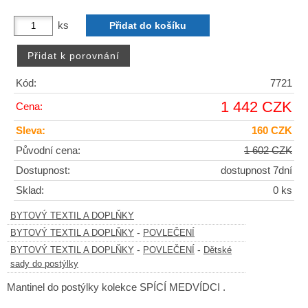
ks
Kód:
7721
1 442 CZK
Cena:
Sleva:
160 CZK
Původní cena:
1 602 CZK
Dostupnost:
dostupnost 7dní
Sklad:
0 ks
BYTOVÝ TEXTIL A DOPLŇKY
-
BYTOVÝ TEXTIL A DOPLŇKY
POVLEČENÍ
-
-
BYTOVÝ TEXTIL A DOPLŇKY
POVLEČENÍ
Dětské
sady do postýlky
Mantinel do postýlky kolekce SPÍCÍ MEDVÍDCI .