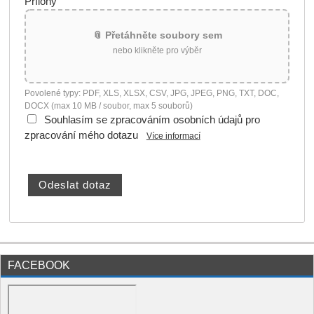
Přílohy
📎 Přetáhněte soubory sem
nebo klikněte pro výběr
Povolené typy: PDF, XLS, XLSX, CSV, JPG, JPEG, PNG, TXT, DOC,
DOCX (max 10 MB / soubor, max 5 souborů)
Souhlasím se zpracováním osobních údajů pro
zpracování mého dotazu
Více informací
FACEBOOK