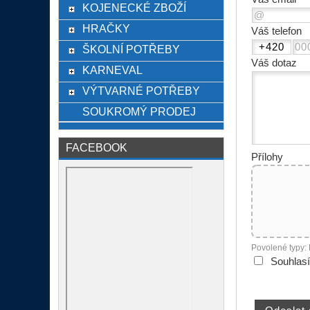
KOJENECKÉ ZBOŽÍ
HRAČKY
Váš telefon
ŠKOLNÍ POTŘEBY
Váš dotaz
KARNEVAL
VÝTVARNÉ POTŘEBY
SOUKROMÝ PRODEJ
FACEBOOK
Přílohy
Povolené typy:
Souhlas