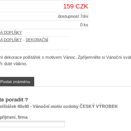
159 CZK
dostupnost 7dní
0 ks
 A DOPLŇKY
-
 A DOPLŇKY
DEKORAČNÍ
í dekorace polštářek s motivem Vánoc. Zpříjemněte si Vánoční svát
: duté vlákno.
Poslat známénu
te poradit ?
polštářek 40x40 - Vánoční motiv ozdoby ČESKÝ VÝROBEK
příjmení, firma