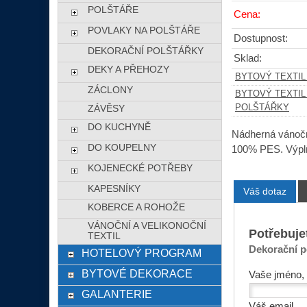
POLŠTÁŘE
Cena:
POVLAKY NA POLŠTÁŘE
Dostupnost:
DEKORAČNÍ POLŠTÁŘKY
Sklad:
DEKY A PŘEHOZY
BYTOVÝ TEXTIL
ZÁCLONY
BYTOVÝ TEXTIL
POLŠTÁŘKY
ZÁVĚSY
DO KUCHYNĚ
Nádherná vánočn
DO KOUPELNY
100% PES. Výplň
KOJENECKÉ POTŘEBY
KAPESNÍKY
Váš dotaz
KOBERCE A ROHOŽE
VÁNOČNÍ A VELIKONOČNÍ
Potřebuje
TEXTIL
Dekorační 
HOTELOVÝ PROGRAM
BYTOVÉ DEKORACE
Vaše jméno, 
GALANTERIE
Váš email