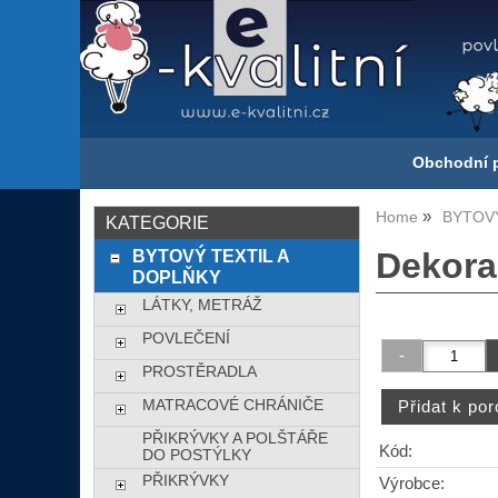
Obchodní 
Home
BYTOVÝ
KATEGORIE
BYTOVÝ TEXTIL A
Dekora
DOPLŇKY
LÁTKY, METRÁŽ
POVLEČENÍ
PROSTĚRADLA
MATRACOVÉ CHRÁNIČE
PŘIKRÝVKY A POLŠTÁŘE
Kód:
DO POSTÝLKY
PŘIKRÝVKY
Výrobce: