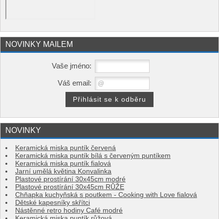
NOVINKY MAILEM
Vaše jméno:
Váš email:
NOVINKY
Keramická miska puntík červená
Keramická miska puntík bílá s červeným puntíkem
Keramická miska puntík fialová
Jarní umělá květina Konvalinka
Plastové prostírání 30x45cm modré
Plastové prostírání 30x45cm RŮŽE
Chňapka kuchyňská s poutkem - Cooking with Love fialová
Dětské kapesníky skřítci
Nástěnné retro hodiny Café modré
Keramická miska puntík růžová