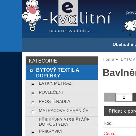
Obchodní 
Home
BYTOVÝ
KATEGORIE
BYTOVÝ TEXTIL A
Bavlně
DOPLŇKY
LÁTKY, METRÁŽ
POVLEČENÍ
PROSTĚRADLA
MATRACOVÉ CHRÁNIČE
PŘIKRÝVKY A POLŠTÁŘE
Kód:
DO POSTÝLKY
PŘIKRÝVKY
Cena: