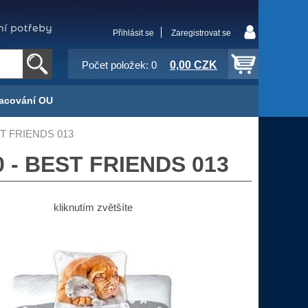
Přihlásit se
Zaregistrovat se
0,00 CZK
Počet položek: 0
acování OU
EST FRIENDS 013
0 - BEST FRIENDS 013
kliknutím zvětšíte