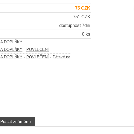
75 CZK
751 CZK
dostupnost 7dní
0 ks
 A DOPLŇKY
-
 A DOPLŇKY
POVLEČENÍ
-
-
 A DOPLŇKY
POVLEČENÍ
Dětské na
Poslat známénu