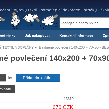
podmínky
Jak nakupovat
Kontaktní informace
Zpr
Bavlněné povlečení 140x200 + 70x90 - B
 TEXTIL A DOPLŇKY
né povlečení 140x200 + 70x9
ks
13810
676 CZK