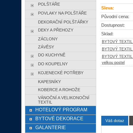
POLŠTÁŘE
Sleva:
POVLAKY NA POLŠTÁŘE
Původní cena:
DEKORAČNÍ POLŠTÁŘKY
Dostupnost:
DEKY A PŘEHOZY
Sklad:
ZÁCLONY
BYTOVÝ TEXTIL
ZÁVĚSY
BYTOVÝ TEXTIL
DO KUCHYNĚ
BYTOVÝ TEXTIL
velkou postel
DO KOUPELNY
KOJENECKÉ POTŘEBY
KAPESNÍKY
KOBERCE A ROHOŽE
VÁNOČNÍ A VELIKONOČNÍ
TEXTIL
HOTELOVÝ PROGRAM
BYTOVÉ DEKORACE
Váš dotaz
GALANTERIE