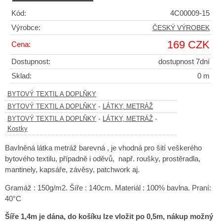
Kód:
4C00009-15
Výrobce:
ČESKÝ VÝROBEK
169 CZK
Cena:
Dostupnost:
dostupnost 7dní
Sklad:
0 m
BYTOVÝ TEXTIL A DOPLŇKY
-
BYTOVÝ TEXTIL A DOPLŇKY
LÁTKY, METRÁŽ
-
-
BYTOVÝ TEXTIL A DOPLŇKY
LÁTKY, METRÁŽ
Kostky
Bavlněná látka metráž barevná , je vhodná pro šití veškerého
bytového textilu, případně i oděvů, např. roušky, prostěradla,
mantinely, kapsáře, závěsy, patchwork aj.
Gramáž : 150g/m2.
Šíře : 140cm. Materiál : 100% bavlna. Praní:
40°C
Šíře 1,4m je dána, do košíku lze vložit po 0,5m,
nákup možný