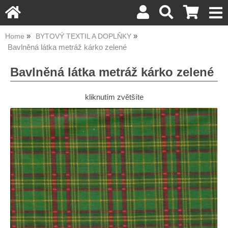
Home
BYTOVÝ TEXTIL A DOPLŇKY
Bavlněná látka metráž kárko zelené
Bavlněná látka metráž kárko zelené
kliknutím zvětšíte